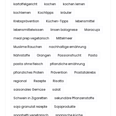
kartoffelgericht
kochen
kochen lernen
kochlernen
Kochtipps
kräuter
Krebsprävention
Küchen-Tipps
lebensmittel
lebensmittelwissen
linsen bolognese
Maracuja
meal prep vegetarisch
Mittelmeer
Muslime Rauchen
nachhaltige ernährung
Nährstoffe
Orangen
Passionsfrucht
Pasta
pasta ohne fleisch
pflanzliche ernährung
pflanzliches Protein
Prävention
Prostatakrebs
regional
Rezepte
Risotto
saisonales Gemüse
salat
Schwein in Zigaretten
sekundäre Pflanzenstoffe
soja granulat rezepte
Sojaprodukte
spaghetti vegetarisch
spanische küche