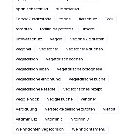
spanische tortilla
südamerika
Tabak Zusatzstoffe
tapas
tierschutz
Tofu
tomaten
tortilla de patatas
umami
umweltschutz
vegan
vegane Zigaretten
veganer
vegetarier
Vegetarier Rauchen
vegetarisch
vegetarisch kochen
vegetarisch leben
vegetarische bolognese
vegetarische ernährung
vegetarische küche
vegetarische Rezepte
vegetarisches rezept
veggie hack
Veggie Küche
vehaner
Verdauung
versteckte tierische zutaten
vielfalt
Vitamin B12
vitamin c
Vitamin D
Weihnachten vegetarisch
Weihnachtsmenü