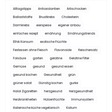
Alltagstipps
Antioxidantien
Artischocken
Ballaststoffe
Brustkrebs
Cholesterin
Darmkrebs
eierspeise
eigener anbau
einfaches rezept
ernährung
Ernährungstrends
Ethik Konsum
exotische Früchte
Festessen ohne Fleisch
Flavonoide
fleischersatz
Folsäure
garten
gelatine
Gelatine Filter
Gemüse
gesund
gesund essen
gesund kochen
Gesundheit
grün
grüner salat
Günstig kochen
gurke
Halal Zigaretten
herzgesund
Herzgesundheit
Herzkrankheiten
Hülsenfrüchte
Immunsystem
italienische küche vegetarisch
Kalium