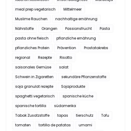
meal prep vegetarisch
Mittelmeer
Muslime Rauchen
nachhaltige ernährung
Nährstoffe
Orangen
Passionsfrucht
Pasta
pasta ohne fleisch
pflanzliche ernährung
pflanzliches Protein
Prävention
Prostatakrebs
regional
Rezepte
Risotto
saisonales Gemüse
salat
Schwein in Zigaretten
sekundäre Pflanzenstoffe
soja granulat rezepte
Sojaprodukte
spaghetti vegetarisch
spanische küche
spanische tortilla
südamerika
Tabak Zusatzstoffe
tapas
tierschutz
Tofu
tomaten
tortilla de patatas
umami