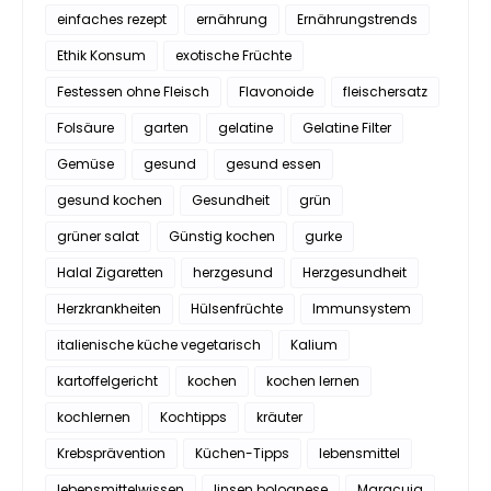
einfaches rezept
ernährung
Ernährungstrends
Ethik Konsum
exotische Früchte
Festessen ohne Fleisch
Flavonoide
fleischersatz
Folsäure
garten
gelatine
Gelatine Filter
Gemüse
gesund
gesund essen
gesund kochen
Gesundheit
grün
grüner salat
Günstig kochen
gurke
Halal Zigaretten
herzgesund
Herzgesundheit
Herzkrankheiten
Hülsenfrüchte
Immunsystem
italienische küche vegetarisch
Kalium
kartoffelgericht
kochen
kochen lernen
kochlernen
Kochtipps
kräuter
Krebsprävention
Küchen-Tipps
lebensmittel
lebensmittelwissen
linsen bolognese
Maracuja