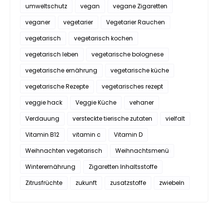
umweltschutz
vegan
vegane Zigaretten
veganer
vegetarier
Vegetarier Rauchen
vegetarisch
vegetarisch kochen
vegetarisch leben
vegetarische bolognese
vegetarische ernährung
vegetarische küche
vegetarische Rezepte
vegetarisches rezept
veggie hack
Veggie Küche
vehaner
Verdauung
versteckte tierische zutaten
vielfalt
Vitamin B12
vitamin c
Vitamin D
Weihnachten vegetarisch
Weihnachtsmenü
Winterernährung
Zigaretten Inhaltsstoffe
Zitrusfrüchte
zukunft
zusatzstoffe
zwiebeln