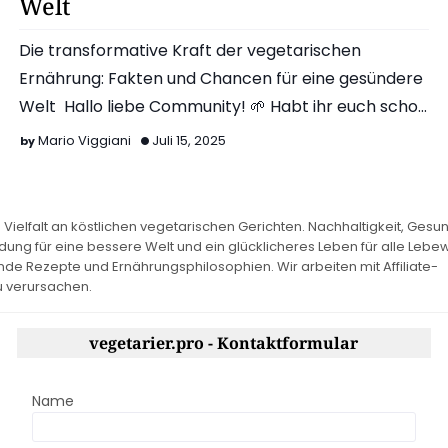
Welt
Die transformative Kraft der vegetarischen
Ernährung: Fakten und Chancen für eine gesündere
Welt Hallo liebe Community! 🌱 Habt ihr euch schon
einmal vorgeste…
Mario Viggiani
Juli 15, 2025
 Vielfalt an köstlichen vegetarischen Gerichten. Nachhaltigkeit, Gesu
idung für eine bessere Welt und ein glücklicheres Leben für alle Lebe
 Rezepte und Ernährungsphilosophien. Wir arbeiten mit Affiliate-
u verursachen.
vegetarier.pro - Kontaktformular
Name