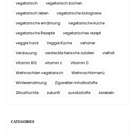
vegetarisch
vegetarisch kochen
vegetarisch leben
vegetarische bolognese
vegetarische ernährung
vegetarische küche
vegetarische Rezepte
vegetarisches rezept
veggie hack
Veggie Küche
vehaner
Verdauung
versteckte tierische zutaten
vielfalt
Vitamin B12
vitamin c
Vitamin D
Weihnachten vegetarisch
Weihnachtsmenü
Winterernährung
Zigaretten Inhaltsstoffe
Zitrusfrüchte
zukunft
zusatzstoffe
zwiebeln
CATEGORIES