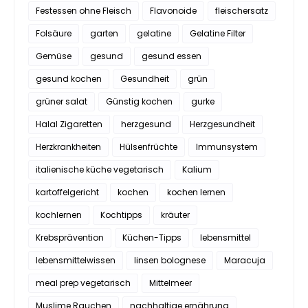
Festessen ohne Fleisch
Flavonoide
fleischersatz
Folsäure
garten
gelatine
Gelatine Filter
Gemüse
gesund
gesund essen
gesund kochen
Gesundheit
grün
grüner salat
Günstig kochen
gurke
Halal Zigaretten
herzgesund
Herzgesundheit
Herzkrankheiten
Hülsenfrüchte
Immunsystem
italienische küche vegetarisch
Kalium
kartoffelgericht
kochen
kochen lernen
kochlernen
Kochtipps
kräuter
Krebsprävention
Küchen-Tipps
lebensmittel
lebensmittelwissen
linsen bolognese
Maracuja
meal prep vegetarisch
Mittelmeer
Muslime Rauchen
nachhaltige ernährung