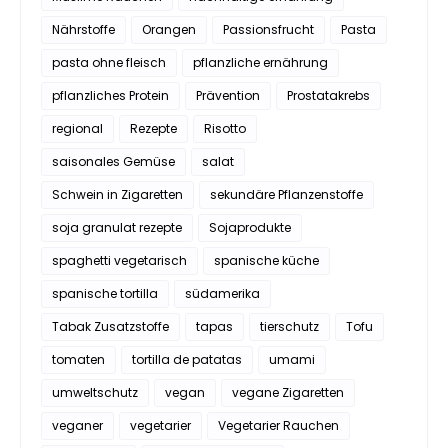
Nährstoffe
Orangen
Passionsfrucht
Pasta
pasta ohne fleisch
pflanzliche ernährung
pflanzliches Protein
Prävention
Prostatakrebs
regional
Rezepte
Risotto
saisonales Gemüse
salat
Schwein in Zigaretten
sekundäre Pflanzenstoffe
soja granulat rezepte
Sojaprodukte
spaghetti vegetarisch
spanische küche
spanische tortilla
südamerika
Tabak Zusatzstoffe
tapas
tierschutz
Tofu
tomaten
tortilla de patatas
umami
umweltschutz
vegan
vegane Zigaretten
veganer
vegetarier
Vegetarier Rauchen