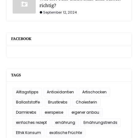
richtig?
September 12, 2024
FACEBOOK
TAGS
Alltagstipps
Antioxidantien
Artischocken
Ballaststoffe
Brustkrebs
Cholesterin
Darmkrebs
eierspeise
eigener anbau
einfaches rezept
ernährung
Ernährungstrends
Ethik Konsum
exotische Früchte