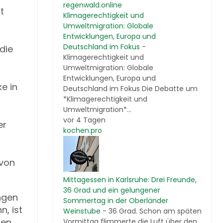
regenwald.online
t
Klimagerechtigkeit und
Umweltmigration: Globale
Entwicklungen, Europa und
Deutschland im Fokus
-
die
Klimagerechtigkeit und
Umweltmigration: Globale
Entwicklungen, Europa und
e in
Deutschland im Fokus Die Debatte um
*Klimagerechtigkeit und
Umweltmigration*...
vor 4 Tagen
er
kochen.pro
 von
Mittagessen in Karlsruhe: Drei Freunde,
36 Grad und ein gelungener
ngen
Sommertag in der Oberländer
, ist
Weinstube
-
36 Grad. Schon am späten
gen
Vormittag flimmerte die Luft über den