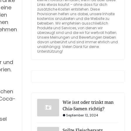
tränke
Links etwas kaufst – ohne dass für dich
 eine
zusätzliche Kosten entstehen. Diese
den
Provisionen helfen uns dabei, unsere Inhalte
kostenlos anzubieten und die Website zu
then
betreiben. Wir empfehlen ausschließlich
Produkte und Services, von denen wir
nehmen
überzeugt sind und die wir für wertvoll halten.
Unsere Meinungen und Bewertungen bleiben
davon unberührt und sind immer ehrlich und
unabhängig. Vielen Dank für deine
Unterstützung!
r und
rien.
ichen
 Coca-
Wie isst oder trinkt man
Chia-Samen richtig?
September 12, 2024
sel
Sollte Fleischersatz