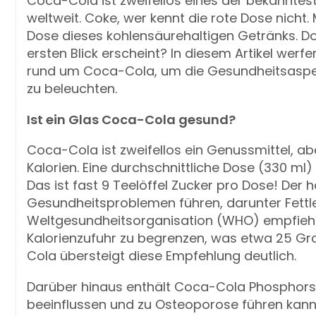
Coca-Cola ist zweifellos eines der bekanntes
weltweit. Coke, wer kennt die rote Dose nicht.
Dose dieses kohlensäurehaltigen Getränks. Do
ersten Blick erscheint? In diesem Artikel werf
rund um Coca-Cola, um die Gesundheitsaspek
zu beleuchten.
Ist ein Glas Coca-Cola gesund?
Coca-Cola ist zweifellos ein Genussmittel, a
Kalorien. Eine durchschnittliche Dose (330 ml)
Das ist fast 9 Teelöffel Zucker pro Dose! Der 
Gesundheitsproblemen führen, darunter Fettle
Weltgesundheitsorganisation (WHO) empfiehlt
Kalorienzufuhr zu begrenzen, was etwa 25 Gr
Cola übersteigt diese Empfehlung deutlich.
Darüber hinaus enthält Coca-Cola Phosphors
beeinflussen und zu Osteoporose führen kann