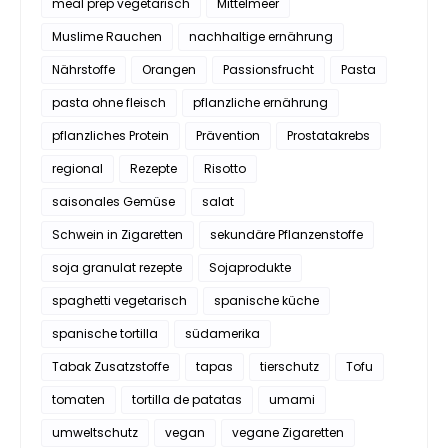
meal prep vegetarisch
Mittelmeer
Muslime Rauchen
nachhaltige ernährung
Nährstoffe
Orangen
Passionsfrucht
Pasta
pasta ohne fleisch
pflanzliche ernährung
pflanzliches Protein
Prävention
Prostatakrebs
regional
Rezepte
Risotto
saisonales Gemüse
salat
Schwein in Zigaretten
sekundäre Pflanzenstoffe
soja granulat rezepte
Sojaprodukte
spaghetti vegetarisch
spanische küche
spanische tortilla
südamerika
Tabak Zusatzstoffe
tapas
tierschutz
Tofu
tomaten
tortilla de patatas
umami
umweltschutz
vegan
vegane Zigaretten