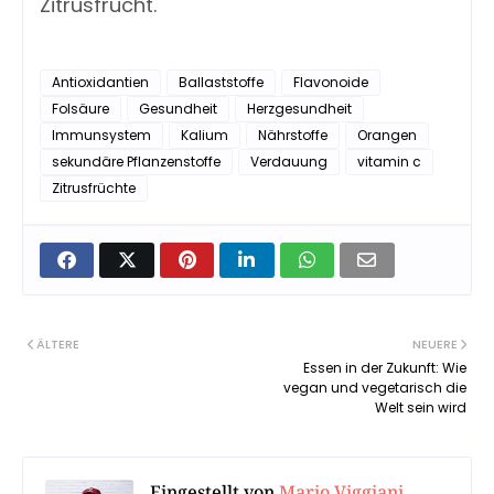
Zitrusfrucht.
Antioxidantien
Ballaststoffe
Flavonoide
Folsäure
Gesundheit
Herzgesundheit
Immunsystem
Kalium
Nährstoffe
Orangen
sekundäre Pflanzenstoffe
Verdauung
vitamin c
Zitrusfrüchte
ÄLTERE
NEUERE
Essen in der Zukunft: Wie
vegan und vegetarisch die
Welt sein wird
Eingestellt von
Mario Viggiani