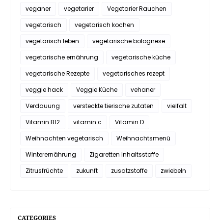
veganer
vegetarier
Vegetarier Rauchen
vegetarisch
vegetarisch kochen
vegetarisch leben
vegetarische bolognese
vegetarische ernährung
vegetarische küche
vegetarische Rezepte
vegetarisches rezept
veggie hack
Veggie Küche
vehaner
Verdauung
versteckte tierische zutaten
vielfalt
Vitamin B12
vitamin c
Vitamin D
Weihnachten vegetarisch
Weihnachtsmenü
Winterernährung
Zigaretten Inhaltsstoffe
Zitrusfrüchte
zukunft
zusatzstoffe
zwiebeln
CATEGORIES