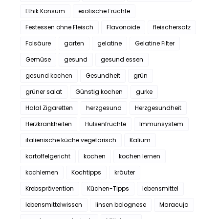
Ethik Konsum
exotische Früchte
Festessen ohne Fleisch
Flavonoide
fleischersatz
Folsäure
garten
gelatine
Gelatine Filter
Gemüse
gesund
gesund essen
gesund kochen
Gesundheit
grün
grüner salat
Günstig kochen
gurke
Halal Zigaretten
herzgesund
Herzgesundheit
Herzkrankheiten
Hülsenfrüchte
Immunsystem
italienische küche vegetarisch
Kalium
kartoffelgericht
kochen
kochen lernen
kochlernen
Kochtipps
kräuter
Krebsprävention
Küchen-Tipps
lebensmittel
lebensmittelwissen
linsen bolognese
Maracuja