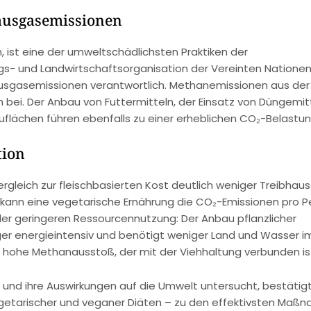
hausgasemissionen
h, ist eine der umweltschädlichsten Praktiken der
gs- und Landwirtschaftsorganisation der Vereinten Natione
bhausgasemissionen verantwortlich. Methanemissionen aus der
ei. Der Anbau von Futtermitteln, der Einsatz von Düngemit
flächen führen ebenfalls zu einer erheblichen CO₂-Belastun
tion
rgleich zur fleischbasierten Kost deutlich weniger Treibhau
rd kann eine vegetarische Ernährung die CO₂-Emissionen pro 
n der geringeren Ressourcennutzung: Der Anbau pflanzlicher
er energieintensiv und benötigt weniger Land und Wasser i
der hohe Methanausstoß, der mit der Viehhaltung verbunden is
und ihre Auswirkungen auf die Umwelt untersucht, bestätigt
egetarischer und veganer Diäten – zu den effektivsten Maß