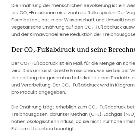
Die Ernährung der menschlichen Bevölkerung ist ein wes
die CO₂-Emissionen eine zentrale Rolle spielen. Der Ve
Fisch betont, hat in der Wissenschaft und Umweltfors
vegetarische Ernährung auf den CO₂-Fußabdruck auswi
und der Klimawandel eine Reduktion der Treibhausgase
Der CO₂-Fußabdruck und seine Berech
Der CO₂-Fußabdruck ist ein Maß für die Menge an Kohlen
wird. Dies umfasst direkte Emissionen, wie sie bei der 
die entlang der gesamten Lieferkette eines Produkts e
und Verarbeitung. Der CO₂-Fußabdruck wird in Kilogra
pro Produkt angegeben.
Die Ernährung trägt erheblich zum CO₂-Fußabdruck bei. 
Treibhausgasen, darunter Methan (CH₄), Lachgas (N₂O) 
hohen ökologischen Einfluss, da sie nicht nur hohe Em
Futtermittelanbau benötigt.