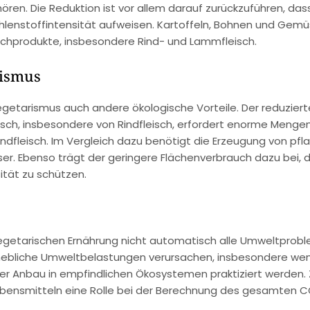
ren. Die Reduktion ist vor allem darauf zurückzuführen, das
Kohlenstoffintensität aufweisen. Kartoffeln, Bohnen und Gem
schprodukte, insbesondere Rind- und Lammfleisch.
rismus
getarismus auch andere ökologische Vorteile. Der reduziert
leisch, insbesondere von Rindfleisch, erfordert enorme Menge
indfleisch. Im Vergleich dazu benötigt die Erzeugung von pfl
er. Ebenso trägt der geringere Flächenverbrauch dazu bei, d
ität zu schützen.
 vegetarischen Ernährung nicht automatisch alle Umweltprob
erhebliche Umweltbelastungen verursachen, insbesondere we
er Anbau in empfindlichen Ökosystemen praktiziert werden
ebensmitteln eine Rolle bei der Berechnung des gesamten C