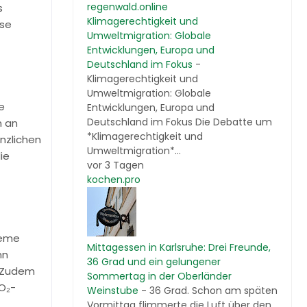
regenwald.online
s
Klimagerechtigkeit und
üse
Umweltmigration: Globale
Entwicklungen, Europa und
Deutschland im Fokus
-
Klimagerechtigkeit und
Umweltmigration: Globale
e
Entwicklungen, Europa und
Deutschland im Fokus Die Debatte um
n an
*Klimagerechtigkeit und
anzlichen
Umweltmigration*...
ie
vor 3 Tagen
kochen.pro
leme
Mittagessen in Karlsruhe: Drei Freunde,
nn
36 Grad und ein gelungener
. Zudem
Sommertag in der Oberländer
O₂-
Weinstube
-
36 Grad. Schon am späten
Vormittag flimmerte die Luft über den