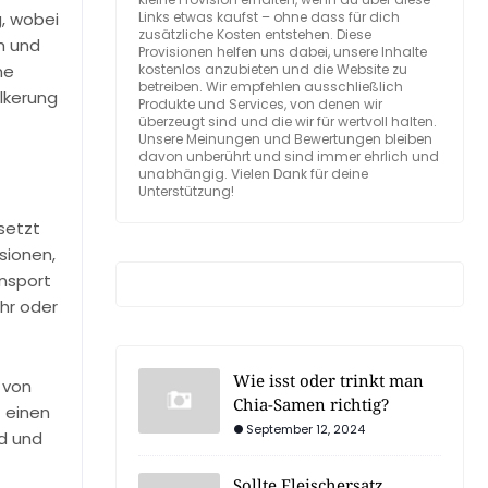
g, wobei
Links etwas kaufst – ohne dass für dich
zusätzliche Kosten entstehen. Diese
h und
Provisionen helfen uns dabei, unsere Inhalte
ne
kostenlos anzubieten und die Website zu
betreiben. Wir empfehlen ausschließlich
lkerung
Produkte und Services, von denen wir
überzeugt sind und die wir für wertvoll halten.
Unsere Meinungen und Bewertungen bleiben
davon unberührt und sind immer ehrlich und
unabhängig. Vielen Dank für deine
Unterstützung!
setzt
sionen,
ansport
hr oder
Wie isst oder trinkt man
 von
Chia-Samen richtig?
 einen
September 12, 2024
nd und
Sollte Fleischersatz