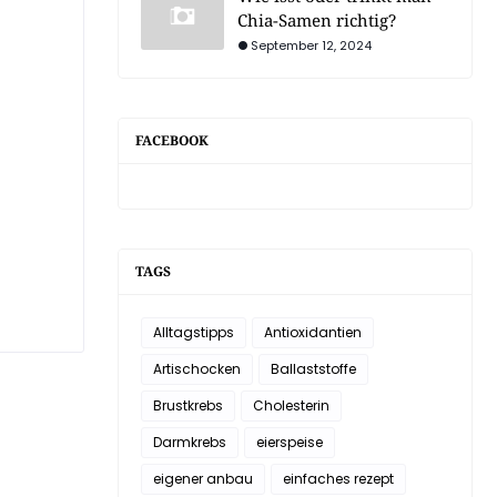
Chia-Samen richtig?
September 12, 2024
FACEBOOK
TAGS
Alltagstipps
Antioxidantien
Artischocken
Ballaststoffe
Brustkrebs
Cholesterin
Darmkrebs
eierspeise
eigener anbau
einfaches rezept