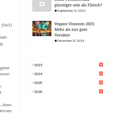
günstiger sein als Fleisch?
September 12, 2024
Vegane Visionen 2025:
n (FAO)
Mehr als nur gute
Vorsätze
teln
Dezember 31, 2024
g.
2023
18
sgase
4
Person
2024
110
2025
30
m
2026
8
t.
, dass
nahmen