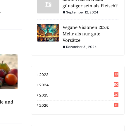
günstiger sein als Fleisch?
.
September 12, 2024
Vegane Visionen 2025:
Mehr als nur gute
Vorsätze
Dezember 31, 2024
2023
18
4
2024
110
2025
30
ile und
2026
8