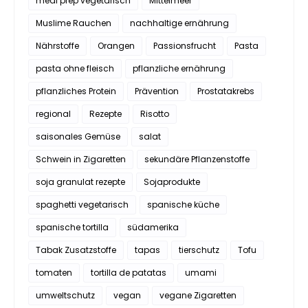
meal prep vegetarisch
Mittelmeer
Muslime Rauchen
nachhaltige ernährung
Nährstoffe
Orangen
Passionsfrucht
Pasta
pasta ohne fleisch
pflanzliche ernährung
pflanzliches Protein
Prävention
Prostatakrebs
regional
Rezepte
Risotto
saisonales Gemüse
salat
Schwein in Zigaretten
sekundäre Pflanzenstoffe
soja granulat rezepte
Sojaprodukte
spaghetti vegetarisch
spanische küche
spanische tortilla
südamerika
Tabak Zusatzstoffe
tapas
tierschutz
Tofu
tomaten
tortilla de patatas
umami
umweltschutz
vegan
vegane Zigaretten