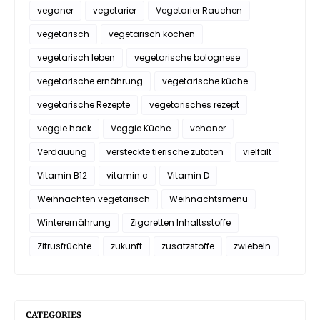
veganer
vegetarier
Vegetarier Rauchen
vegetarisch
vegetarisch kochen
vegetarisch leben
vegetarische bolognese
vegetarische ernährung
vegetarische küche
vegetarische Rezepte
vegetarisches rezept
veggie hack
Veggie Küche
vehaner
Verdauung
versteckte tierische zutaten
vielfalt
Vitamin B12
vitamin c
Vitamin D
Weihnachten vegetarisch
Weihnachtsmenü
Winterernährung
Zigaretten Inhaltsstoffe
Zitrusfrüchte
zukunft
zusatzstoffe
zwiebeln
CATEGORIES