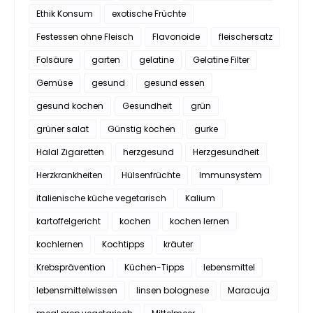
Ethik Konsum
exotische Früchte
Festessen ohne Fleisch
Flavonoide
fleischersatz
Folsäure
garten
gelatine
Gelatine Filter
Gemüse
gesund
gesund essen
gesund kochen
Gesundheit
grün
grüner salat
Günstig kochen
gurke
Halal Zigaretten
herzgesund
Herzgesundheit
Herzkrankheiten
Hülsenfrüchte
Immunsystem
italienische küche vegetarisch
Kalium
kartoffelgericht
kochen
kochen lernen
kochlernen
Kochtipps
kräuter
Krebsprävention
Küchen-Tipps
lebensmittel
lebensmittelwissen
linsen bolognese
Maracuja