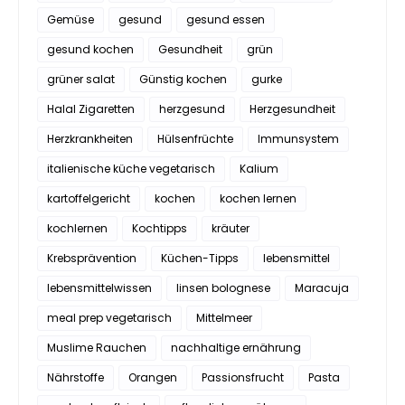
Gemüse
gesund
gesund essen
gesund kochen
Gesundheit
grün
grüner salat
Günstig kochen
gurke
Halal Zigaretten
herzgesund
Herzgesundheit
Herzkrankheiten
Hülsenfrüchte
Immunsystem
italienische küche vegetarisch
Kalium
kartoffelgericht
kochen
kochen lernen
kochlernen
Kochtipps
kräuter
Krebsprävention
Küchen-Tipps
lebensmittel
lebensmittelwissen
linsen bolognese
Maracuja
meal prep vegetarisch
Mittelmeer
Muslime Rauchen
nachhaltige ernährung
Nährstoffe
Orangen
Passionsfrucht
Pasta