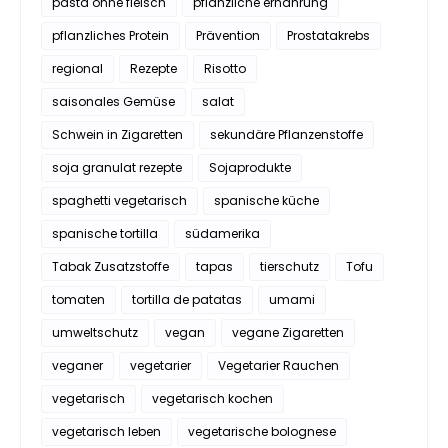
pasta ohne fleisch
pflanzliche ernährung
pflanzliches Protein
Prävention
Prostatakrebs
regional
Rezepte
Risotto
saisonales Gemüse
salat
Schwein in Zigaretten
sekundäre Pflanzenstoffe
soja granulat rezepte
Sojaprodukte
spaghetti vegetarisch
spanische küche
spanische tortilla
südamerika
Tabak Zusatzstoffe
tapas
tierschutz
Tofu
tomaten
tortilla de patatas
umami
umweltschutz
vegan
vegane Zigaretten
veganer
vegetarier
Vegetarier Rauchen
vegetarisch
vegetarisch kochen
vegetarisch leben
vegetarische bolognese