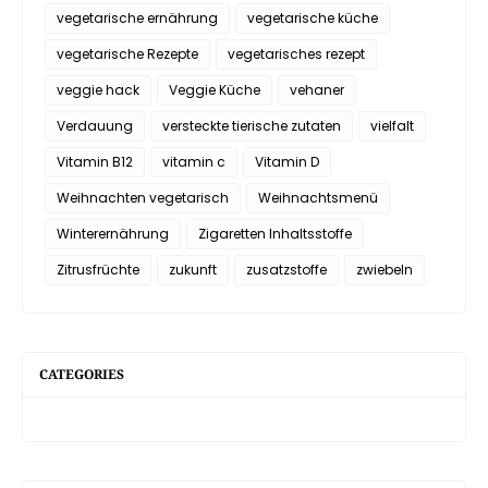
vegetarische ernährung
vegetarische küche
vegetarische Rezepte
vegetarisches rezept
veggie hack
Veggie Küche
vehaner
Verdauung
versteckte tierische zutaten
vielfalt
Vitamin B12
vitamin c
Vitamin D
Weihnachten vegetarisch
Weihnachtsmenü
Winterernährung
Zigaretten Inhaltsstoffe
Zitrusfrüchte
zukunft
zusatzstoffe
zwiebeln
CATEGORIES