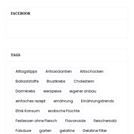
FACEBOOK
TAGS
Alltagstipps
Antioxidantien
Artischocken
Ballaststoffe
Brustkrebs
Cholesterin
Darmkrebs
eierspeise
eigener anbau
einfaches rezept
ernährung
Ernährungstrends
Ethik Konsum
exotische Früchte
Festessen ohne Fleisch
Flavonoide
fleischersatz
Folsäure
garten
gelatine
Gelatine Filter