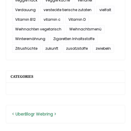
veggie hack
Veggie Küche
vehaner
Verdauung
versteckte tierische zutaten
vielfalt
Vitamin B12
vitamin c
Vitamin D
Weihnachten vegetarisch
Weihnachtsmenü
Winterernährung
Zigaretten Inhaltsstoffe
Zitrusfrüchte
zukunft
zusatzstoffe
zwiebeln
CATEGORIES
<
UberBlogr Webring
>