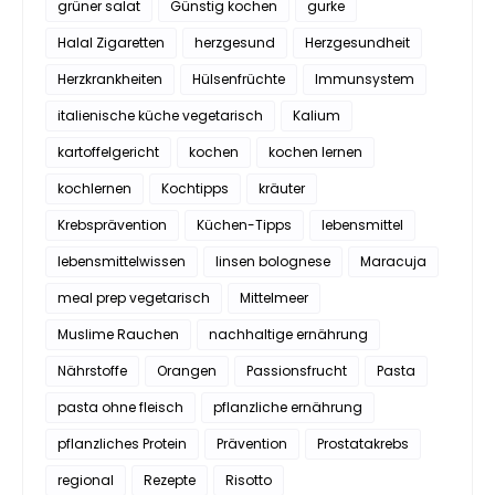
grüner salat
Günstig kochen
gurke
Halal Zigaretten
herzgesund
Herzgesundheit
Herzkrankheiten
Hülsenfrüchte
Immunsystem
italienische küche vegetarisch
Kalium
kartoffelgericht
kochen
kochen lernen
kochlernen
Kochtipps
kräuter
Krebsprävention
Küchen-Tipps
lebensmittel
lebensmittelwissen
linsen bolognese
Maracuja
meal prep vegetarisch
Mittelmeer
Muslime Rauchen
nachhaltige ernährung
Nährstoffe
Orangen
Passionsfrucht
Pasta
pasta ohne fleisch
pflanzliche ernährung
pflanzliches Protein
Prävention
Prostatakrebs
regional
Rezepte
Risotto