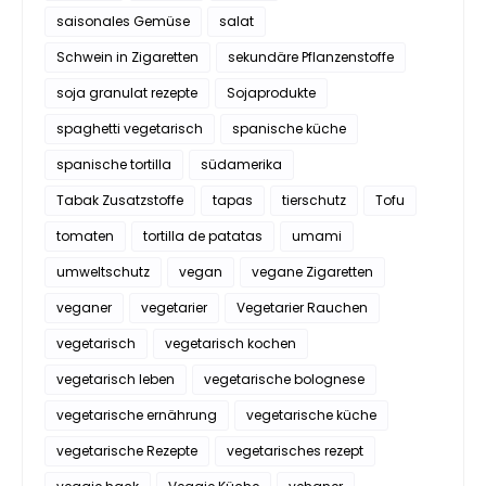
saisonales Gemüse
salat
Schwein in Zigaretten
sekundäre Pflanzenstoffe
soja granulat rezepte
Sojaprodukte
spaghetti vegetarisch
spanische küche
spanische tortilla
südamerika
Tabak Zusatzstoffe
tapas
tierschutz
Tofu
tomaten
tortilla de patatas
umami
umweltschutz
vegan
vegane Zigaretten
veganer
vegetarier
Vegetarier Rauchen
vegetarisch
vegetarisch kochen
vegetarisch leben
vegetarische bolognese
vegetarische ernährung
vegetarische küche
vegetarische Rezepte
vegetarisches rezept