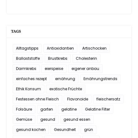
TAGS
Alltagstipps
Antioxidantien
Artischocken
Ballaststoffe
Brustkrebs
Cholesterin
Darmkrebs
eierspeise
eigener anbau
einfaches rezept
ernährung
Ernährungstrends
Ethik Konsum
exotische Früchte
Festessen ohne Fleisch
Flavonoide
fleischersatz
Folsäure
garten
gelatine
Gelatine Filter
Gemüse
gesund
gesund essen
gesund kochen
Gesundheit
grün