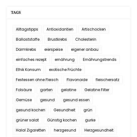
TAGS
Alltagstipps
Antioxidantien
Artischocken
Ballaststoffe
Brustkrebs
Cholesterin
Darmkrebs
eierspeise
eigener anbau
einfaches rezept
ernährung
Ernährungstrends
Ethik Konsum
exotische Früchte
Festessen ohne Fleisch
Flavonoide
fleischersatz
Folsäure
garten
gelatine
Gelatine Filter
Gemüse
gesund
gesund essen
gesund kochen
Gesundheit
grün
grüner salat
Günstig kochen
gurke
Halal Zigaretten
herzgesund
Herzgesundheit