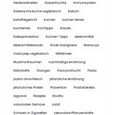
Herzkrankheiten
Hülsenfrüchte
Immunsystem
italienische küche vegetarisch
Kalium
kartoffelgericht
kochen
kochen lernen
kochlernen
Kochtipps
kräuter
Krebsprävention
Küchen-Tipps
lebensmittel
lebensmittelwissen
linsen bolognese
Maracuja
meal prep vegetarisch
Mittelmeer
Muslime Rauchen
nachhaltige ernährung
Nährstoffe
Orangen
Passionsfrucht
Pasta
pasta ohne fleisch
pflanzliche ernährung
pflanzliches Protein
Prävention
Prostatakrebs
regional
Rezepte
Risotto
saisonales Gemüse
salat
Schwein in Zigaretten
sekundäre Pflanzenstoffe