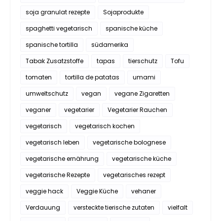
soja granulat rezepte
Sojaprodukte
spaghetti vegetarisch
spanische küche
spanische tortilla
südamerika
Tabak Zusatzstoffe
tapas
tierschutz
Tofu
tomaten
tortilla de patatas
umami
umweltschutz
vegan
vegane Zigaretten
veganer
vegetarier
Vegetarier Rauchen
vegetarisch
vegetarisch kochen
vegetarisch leben
vegetarische bolognese
vegetarische ernährung
vegetarische küche
vegetarische Rezepte
vegetarisches rezept
veggie hack
Veggie Küche
vehaner
Verdauung
versteckte tierische zutaten
vielfalt